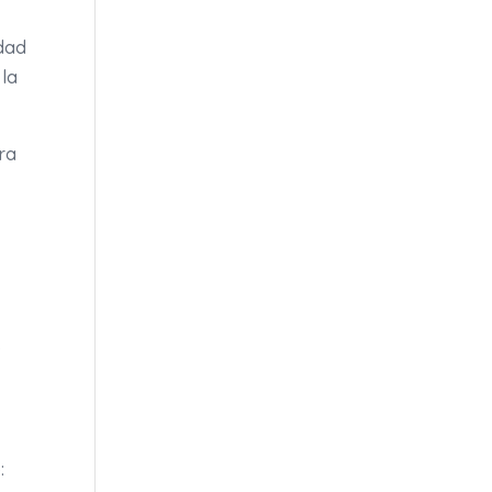
idad
 la
ra
s
: