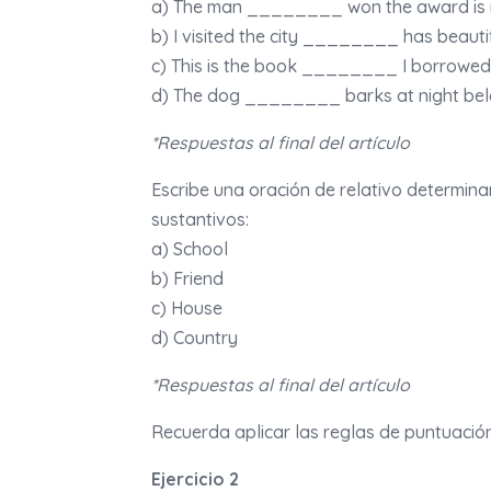
a) The man ________ won the award is 
b) I visited the city ________ has beauti
c) This is the book ________ I borrowed 
d) The dog ________ barks at night bel
*Respuestas al final del artículo
Escribe una oración de relativo determinan
sustantivos:
a) School
b) Friend
c) House
d) Country
*Respuestas al final del artículo
Recuerda aplicar las reglas de puntuación
Ejercicio 2