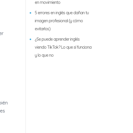
en movimiento
5 errores en inglés que dañan tu
imagen profesional (y cómo
evitarlos)
er
¿Se puede aprender inglés
viendo TikTok? Lo que sí funciona
y lo que no
bién
les