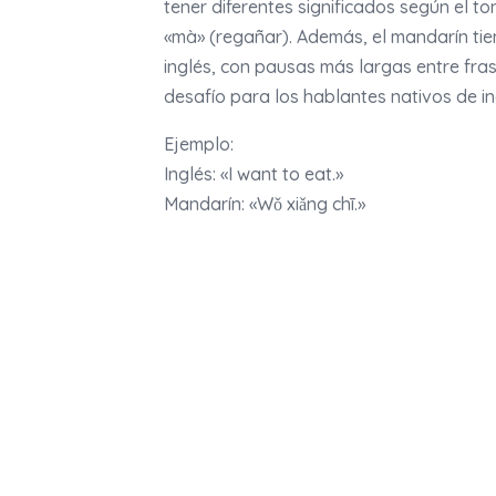
tener diferentes significados según el t
«mà» (regañar). Además, el mandarín ti
inglés, con pausas más largas entre fras
desafío para los hablantes nativos de i
Ejemplo:
Inglés: «I want to eat.»
Mandarín: «Wǒ xiǎng chī.»