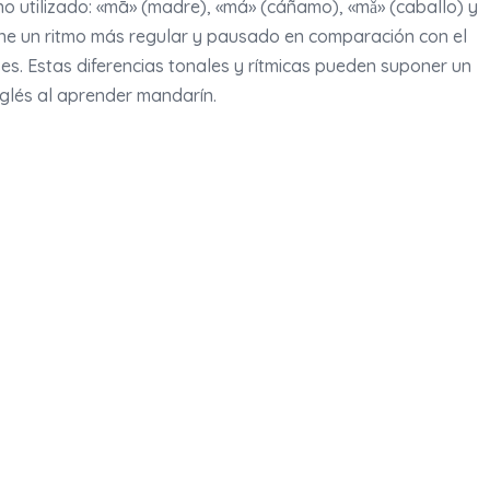
ono utilizado: «mā» (madre), «má» (cáñamo), «mǎ» (caballo) y
ene un ritmo más regular y pausado en comparación con el
es. Estas diferencias tonales y rítmicas pueden suponer un
nglés al aprender mandarín.