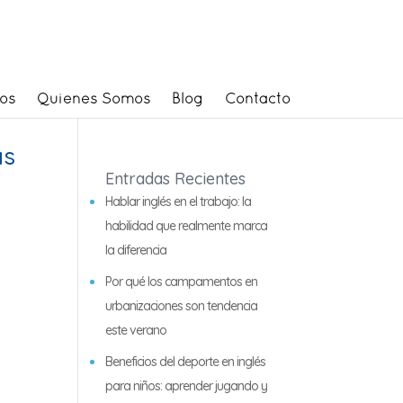
os
Quienes Somos
Blog
Contacto
as
Entradas Recientes
Hablar inglés en el trabajo: la
habilidad que realmente marca
la diferencia
Por qué los campamentos en
urbanizaciones son tendencia
este verano
Beneficios del deporte en inglés
para niños: aprender jugando y