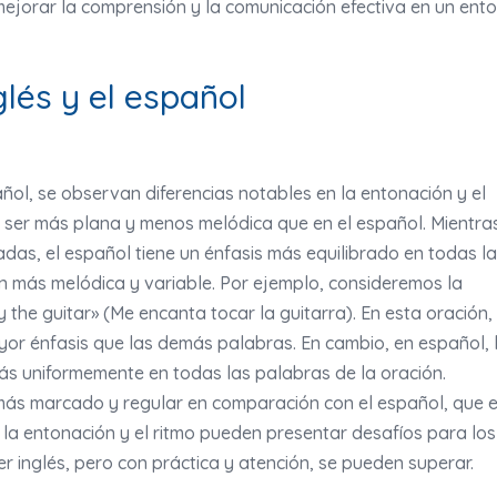
ejorar la comprensión y la comunicación efectiva en un ent
glés y el español
ñol, se observan diferencias notables en la entonación y el
e a ser más plana y menos melódica que en el español. Mientra
uadas, el español tiene un énfasis más equilibrado en todas l
ón más melódica y variable. Por ejemplo, consideremos la
ay the guitar» (Me encanta tocar la guitarra). En esta oración, 
ayor énfasis que las demás palabras. En cambio, en español, 
 más uniformemente en todas las palabras de la oración.
r más marcado y regular en comparación con el español, que 
en la entonación y el ritmo pueden presentar desafíos para los
 inglés, pero con práctica y atención, se pueden superar.