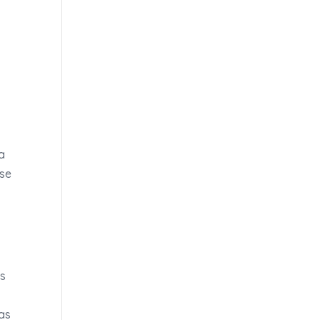
a
 se
és
as