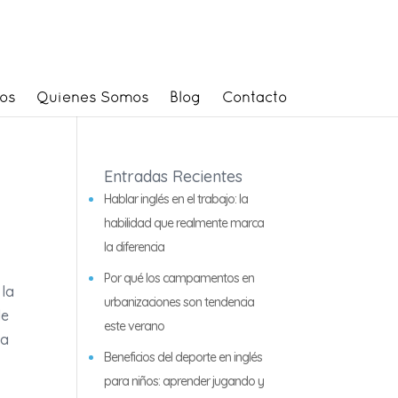
os
Quienes Somos
Blog
Contacto
Entradas Recientes
Hablar inglés en el trabajo: la
habilidad que realmente marca
la diferencia
Por qué los campamentos en
 la
urbanizaciones son tendencia
de
este verano
ra
Beneficios del deporte en inglés
para niños: aprender jugando y