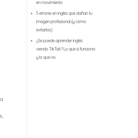
en movimiento
5 errores en inglés que dañan tu
imagen profesional (y cómo
evitarlos)
¿Se puede aprender inglés
viendo TikTok? Lo que sí funciona
y lo que no
na
s,