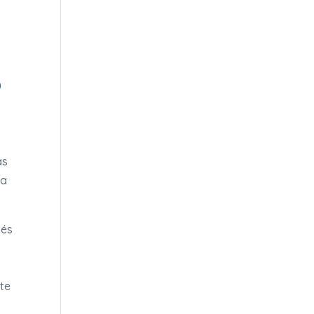
o
as
la
lés
te