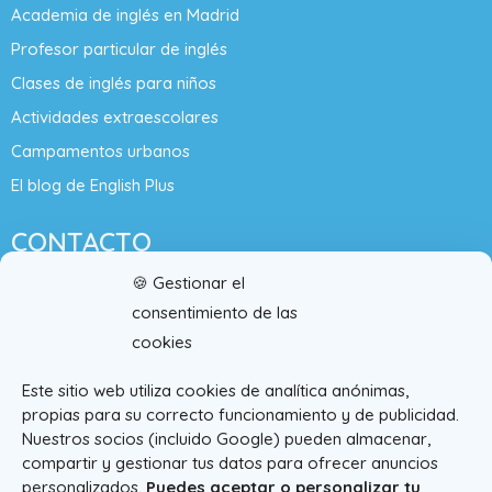
Academia de inglés en Madrid
Profesor particular de inglés
Clases de inglés para niños
Actividades extraescolares
Campamentos urbanos
El blog de English Plus
CONTACTO
🍪 Gestionar el
Fijo:
+34 911 435 715
consentimiento de las
cookies
Móvil:
+34 665 185 907
Este sitio web utiliza cookies de analítica anónimas,
info@english-plus.es
propias para su correcto funcionamiento y de publicidad.
Nuestros socios (incluido Google) pueden almacenar,
C/Núñez de Balboa, 30, Bajo A, 28001 (Madrid)
compartir y gestionar tus datos para ofrecer anuncios
personalizados.
Puedes aceptar o personalizar tu